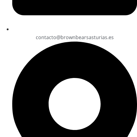
contacto@brownbearsasturias.es